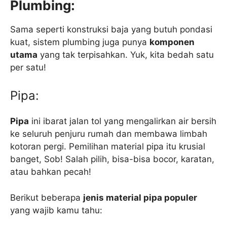
Plumbing:
Sama seperti konstruksi baja yang butuh pondasi
kuat, sistem plumbing juga punya
komponen
utama
yang tak terpisahkan. Yuk, kita bedah satu
per satu!
Pipa:
Pipa
ini ibarat jalan tol yang mengalirkan air bersih
ke seluruh penjuru rumah dan membawa limbah
kotoran pergi. Pemilihan material pipa itu krusial
banget, Sob! Salah pilih, bisa-bisa bocor, karatan,
atau bahkan pecah!
Berikut beberapa
jenis material pipa populer
yang wajib kamu tahu: