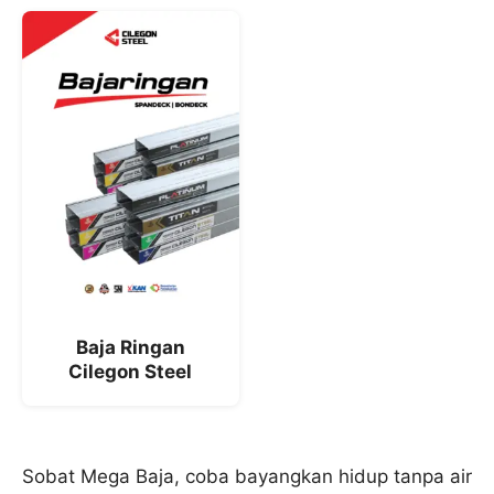
Baja Ringan
Cilegon Steel
Sobat Mega Baja, coba bayangkan hidup tanpa air