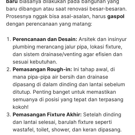
baru
biasanya dilakukan pada bangunan yang
baru dibangun atau saat renovasi besar-besaran.
Prosesnya nggak bisa asal-asalan, harus
gaspol
dengan perencanaan yang matang:
Perencanaan dan Desain:
Arsitek dan insinyur
plumbing merancang jalur pipa, lokasi fixture,
dan sistem drainase/venting agar efisien dan
sesuai kebutuhan.
Pemasangan Rough-in:
Ini tahap awal, di
mana pipa-pipa air bersih dan drainase
dipasang di dalam dinding dan lantai sebelum
ditutup. Penting banget untuk memastikan
semuanya di posisi yang tepat dan terpasang
kokoh!
Pemasangan Fixture Akhir:
Setelah dinding
dan lantai selesai, barulah fixture seperti
wastafel, toilet, shower, dan keran dipasang.