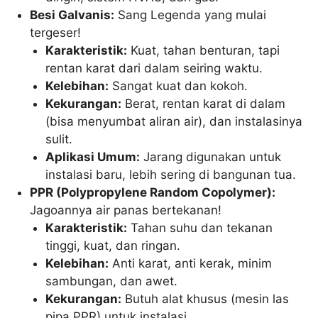
Besi Galvanis:
Sang Legenda yang mulai
tergeser!
Karakteristik:
Kuat, tahan benturan, tapi
rentan karat dari dalam seiring waktu.
Kelebihan:
Sangat kuat dan kokoh.
Kekurangan:
Berat, rentan karat di dalam
(bisa menyumbat aliran air), dan instalasinya
sulit.
Aplikasi Umum:
Jarang digunakan untuk
instalasi baru, lebih sering di bangunan tua.
PPR (Polypropylene Random Copolymer):
Jagoannya air panas bertekanan!
Karakteristik:
Tahan suhu dan tekanan
tinggi, kuat, dan ringan.
Kelebihan:
Anti karat, anti kerak, minim
sambungan, dan awet.
Kekurangan:
Butuh alat khusus (mesin las
pipa PPR) untuk instalasi.