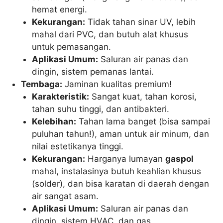
hemat energi.
Kekurangan:
Tidak tahan sinar UV, lebih
mahal dari PVC, dan butuh alat khusus
untuk pemasangan.
Aplikasi Umum:
Saluran air panas dan
dingin, sistem pemanas lantai.
Tembaga:
Jaminan kualitas premium!
Karakteristik:
Sangat kuat, tahan korosi,
tahan suhu tinggi, dan antibakteri.
Kelebihan:
Tahan lama banget (bisa sampai
puluhan tahun!), aman untuk air minum, dan
nilai estetikanya tinggi.
Kekurangan:
Harganya lumayan
gaspol
mahal, instalasinya butuh keahlian khusus
(solder), dan bisa karatan di daerah dengan
air sangat asam.
Aplikasi Umum:
Saluran air panas dan
dingin, sistem HVAC, dan gas.