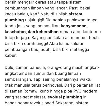
bersih mengalir deras atau tanpa sistem
pembuangan limbah yang lancar. Pasti bakal
kacau balau, kan? Nah, di sinilah
sistem
plumbing
unjuk gigi! Dia adalah pahlawan tanpa
tanda jasa yang memastikan
kenyamanan,
kesehatan, dan kebersihan
rumah atau kantormu
tetap terjaga. Bayangkan kalau air mampet, beuh,
bisa bikin darah tinggi! Atau kalau saluran
pembuangan bau, aduh, bisa bikin tetangga
kabur!
Dulu, zaman baheula, orang-orang masih angkat-
angkat air dari sumur dan buang limbah
sembarangan. Tapi seiring berjalannya waktu,
otak manusia terus berinovasi. Dari pipa tanah liat
di zaman Romawi kuno hingga pipa PVC modern
yang sat-set melesat,
evolusi plumbing
ini
benar-benar revolusioner! Sekarang, sistem