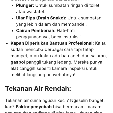
Plunger:
Untuk sumbatan ringan di toilet
atau wastafel.
Ular Pipa (Drain Snake):
Untuk sumbatan
yang lebih dalam dan membandel.
Cairan Pembersih:
Hati-hati
penggunaannya, baca instruksi!
Kapan Diperlukan Bantuan Profesional:
Kalau
sudah mencoba berbagai cara tapi tetap
mampet, atau kalau ada bau aneh dari saluran,
gaspol
panggil tukang ledeng. Mereka punya
alat canggih seperti kamera inspeksi untuk
melihat langsung penyebabnya!
Tekanan Air Rendah:
Tekanan air cuma ngucur kecil? Ngeselin banget,
kan?
Faktor penyebab
bisa bermacam-macam:
penumpukan sedimen di pipa lama, ukuran pipa