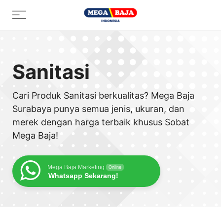
Skip
Menu
to
content
Sanitasi
Cari Produk Sanitasi berkualitas? Mega Baja
Surabaya punya semua jenis, ukuran, dan
merek dengan harga terbaik khusus Sobat
Mega Baja!
Mega Baja Marketing
Online
Whatsapp Sekarang!