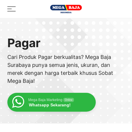
Skip
Menu
to
content
Pagar
Cari Produk Pagar berkualitas? Mega Baja
Surabaya punya semua jenis, ukuran, dan
merek dengan harga terbaik khusus Sobat
Mega Baja!
Mega Baja Marketing
Online
Whatsapp Sekarang!