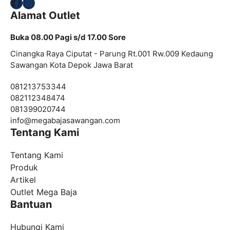
Facebook
Instagram
Alamat Outlet
Buka 08.00 Pagi s/d 17.00 Sore
Cinangka Raya Ciputat - Parung Rt.001 Rw.009 Kedaung
Sawangan Kota Depok Jawa Barat
081213753344
082112348474
081399020744
info@
megabajasawangan.com
Tentang Kami
Tentang Kami
Produk
Artikel
Outlet Mega Baja
Bantuan
Hubungi Kami