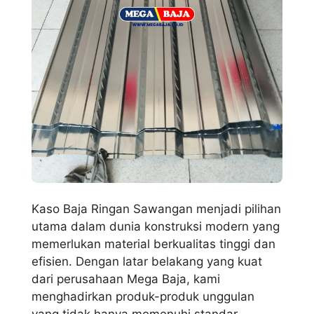
Kaso Baja Ringan Sawangan menjadi pilihan
utama dalam dunia konstruksi modern yang
memerlukan material berkualitas tinggi dan
efisien. Dengan latar belakang yang kuat
dari perusahaan Mega Baja, kami
menghadirkan produk-produk unggulan
yang tidak hanya memenuhi standar