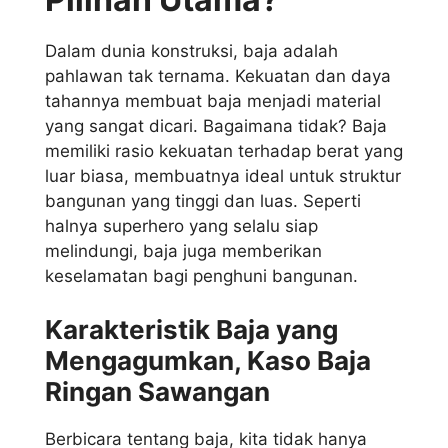
Dalam dunia konstruksi, baja adalah
pahlawan tak ternama. Kekuatan dan daya
tahannya membuat baja menjadi material
yang sangat dicari. Bagaimana tidak? Baja
memiliki rasio kekuatan terhadap berat yang
luar biasa, membuatnya ideal untuk struktur
bangunan yang tinggi dan luas. Seperti
halnya superhero yang selalu siap
melindungi, baja juga memberikan
keselamatan bagi penghuni bangunan.
Karakteristik Baja yang
Mengagumkan, Kaso Baja
Ringan Sawangan
Berbicara tentang baja, kita tidak hanya