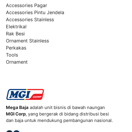
Accessories Pagar
Accessories Pintu Jendela
Accessories Stainless
Elektrikal
Rak Besi
Ornament Stainless
Perkakas
Tools
Ornament
Mega Baja
adalah unit bisnis di bawah naungan
MGI Corp
, yang bergerak di bidang distribusi besi
dan baja untuk mendukung pembangunan nasional.