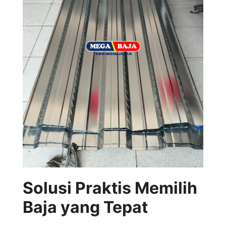
Solusi Praktis Memilih
Baja yang Tepat