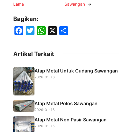
Lama
Sawangan
→
Bagikan:
F
T
W
X
S
a
w
h
h
c
i
a
a
Artikel Terkait
e
t
t
r
b
t
s
e
Atap Metal Untuk Gudang Sawangan
o
e
A
2026-01-16
o
r
p
k
p
Atap Metal Polos Sawangan
2026-01-16
Atap Metal Non Pasir Sawangan
2026-01-15