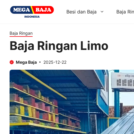
Skip
to
Besi dan Baja
Baja Ri
content
Baja Ringan
Baja Ringan Limo
Mega Baja
2025-12-22