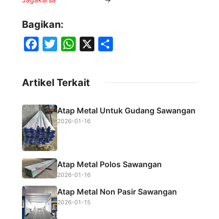
Bagikan:
F
T
W
X
S
a
w
h
h
c
i
a
a
Artikel Terkait
e
t
t
r
b
t
s
e
Atap Metal Untuk Gudang Sawangan
o
e
A
2026-01-16
o
r
p
k
p
Atap Metal Polos Sawangan
2026-01-16
Atap Metal Non Pasir Sawangan
2026-01-15