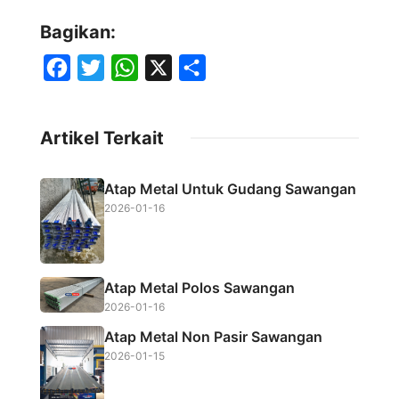
Bagikan:
F
T
W
X
S
a
w
h
h
c
i
a
a
Artikel Terkait
e
t
t
r
b
t
s
e
Atap Metal Untuk Gudang Sawangan
o
e
A
2026-01-16
o
r
p
k
p
Atap Metal Polos Sawangan
2026-01-16
Atap Metal Non Pasir Sawangan
2026-01-15