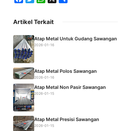
a
w
h
h
c
i
a
a
Artikel Terkait
e
t
t
r
b
t
s
e
Atap Metal Untuk Gudang Sawangan
o
e
A
2026-01-16
o
r
p
k
p
Atap Metal Polos Sawangan
2026-01-16
Atap Metal Non Pasir Sawangan
2026-01-15
Atap Metal Presisi Sawangan
2026-01-15