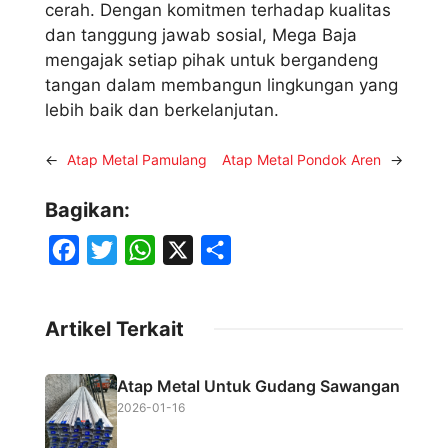
cerah. Dengan komitmen terhadap kualitas
dan tanggung jawab sosial, Mega Baja
mengajak setiap pihak untuk bergandeng
tangan dalam membangun lingkungan yang
lebih baik dan berkelanjutan.
←
Atap Metal Pamulang
Atap Metal Pondok Aren
→
Bagikan:
F
T
W
X
S
a
w
h
h
c
i
a
a
Artikel Terkait
e
t
t
r
b
t
s
e
Atap Metal Untuk Gudang Sawangan
o
e
A
2026-01-16
o
r
p