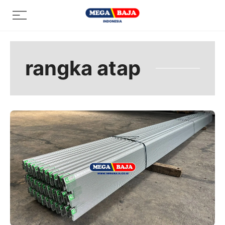
Skip
Menu
to
content
rangka atap