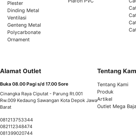
Plafon PVC
Cat
Plester
Ca
Dinding Metal
Ca
Ventilasi
Ca
Genteng Metal
Ca
Polycarbonate
Ornament
Alamat Outlet
Tentang Kam
Buka 08.00 Pagi s/d 17.00 Sore
Tentang Kami
Produk
Cinangka Raya Ciputat - Parung Rt.001
Artikel
Rw.009 Kedaung Sawangan Kota Depok Jawa
Outlet Mega Baj
Barat
081213753344
082112348474
081399020744