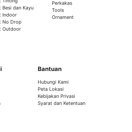
 Tinting
Perkakas
t Besi dan Kayu
Tools
t Indoor
Ornament
t No Drop
t Outdoor
i
Bantuan
Hubungi Kami
Peta Lokasi
Kebijakan Privasi
a
Syarat dan Ketentuan