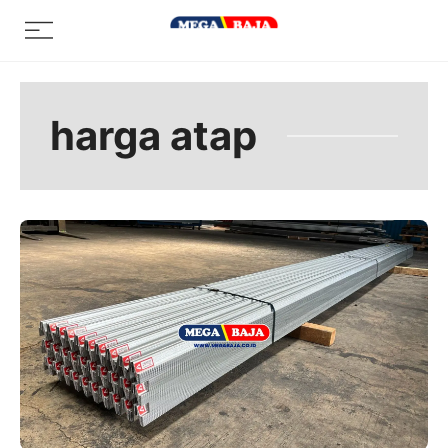
Skip
Menu
to
content
harga atap