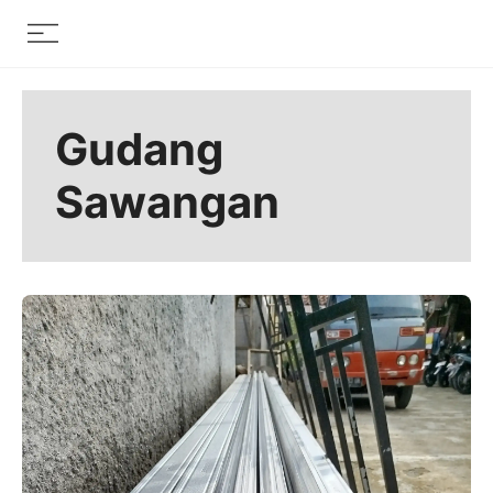
Skip
Menu
to
content
Gudang
Sawangan