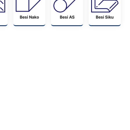
Besi Nako
Besi AS
Besi Siku