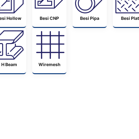
esi Hollow
Besi CNP
Besi Pipa
Besi Plat
H Beam
Wiremesh