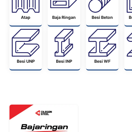
Atap
Baja Ringan
Besi Beton
B
Besi UNP
Besi INP
Besi WF