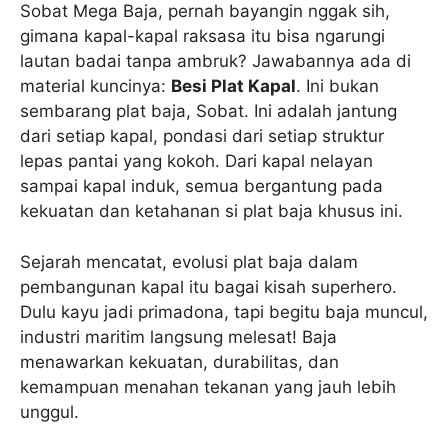
Sobat Mega Baja, pernah bayangin nggak sih,
gimana kapal-kapal raksasa itu bisa ngarungi
lautan badai tanpa ambruk? Jawabannya ada di
material kuncinya:
Besi Plat Kapal
. Ini bukan
sembarang plat baja, Sobat. Ini adalah jantung
dari setiap kapal, pondasi dari setiap struktur
lepas pantai yang kokoh. Dari kapal nelayan
sampai kapal induk, semua bergantung pada
kekuatan dan ketahanan si plat baja khusus ini.
Sejarah mencatat, evolusi plat baja dalam
pembangunan kapal itu bagai kisah superhero.
Dulu kayu jadi primadona, tapi begitu baja muncul,
industri maritim langsung melesat! Baja
menawarkan kekuatan, durabilitas, dan
kemampuan menahan tekanan yang jauh lebih
unggul.