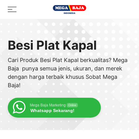
Skip
Menu
to
content
Besi Plat Kapal
Cari Produk Besi Plat Kapal berkualitas? Mega
Baja punya semua jenis, ukuran, dan merek
dengan harga terbaik khusus Sobat Mega
Baja!
Mega Baja Marketing
Online
Whatsapp Sekarang!