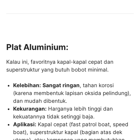
Plat Aluminium:
Kalau ini, favoritnya kapal-kapal cepat dan
superstruktur yang butuh bobot minimal.
Kelebihan:
Sangat ringan
, tahan korosi
(karena membentuk lapisan oksida pelindung),
dan mudah dibentuk.
Kekurangan:
Harganya lebih tinggi dan
kekuatannya tidak setinggi baja.
Aplikasi:
Kapal cepat (fast patrol boat, speed
boat), superstruktur kapal (bagian atas dek