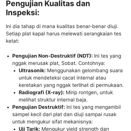
Pengujian Kualitas dan
Inspeksi:
Ini dia tahap di mana kualitas benar-benar diuji.
Setiap plat kapal harus melewati serangkaian tes
ketat:
Pengujian Non-Destruktif (NDT):
Ini tes yang
nggak merusak plat, Sobat. Contohnya:
Ultrasonik:
Menggunakan gelombang suara
untuk mendeteksi cacat internal atau
keretakan yang nggak terlihat di permukaan.
Radiografi (X-ray):
Mirip rontgen, untuk
melihat struktur internal baja.
Pengujian Destruktif:
Ini tes yang mengambil
sampel kecil dari plat dan diuji sampai rusak
untuk mengukur sifat mekanisnya:
Uji Tarik:
Mengukur yield strength dan