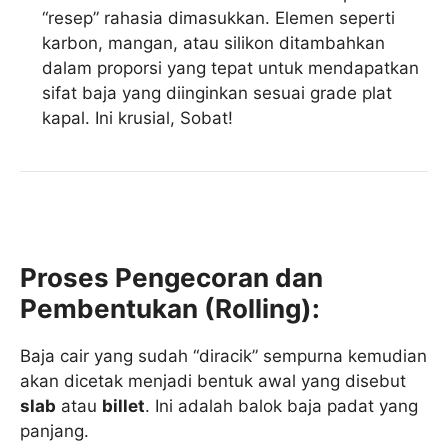
“resep” rahasia dimasukkan. Elemen seperti
karbon, mangan, atau silikon ditambahkan
dalam proporsi yang tepat untuk mendapatkan
sifat baja yang diinginkan sesuai grade plat
kapal. Ini krusial, Sobat!
Proses Pengecoran dan
Pembentukan (Rolling):
Baja cair yang sudah “diracik” sempurna kemudian
akan dicetak menjadi bentuk awal yang disebut
slab
atau
billet
. Ini adalah balok baja padat yang
panjang.