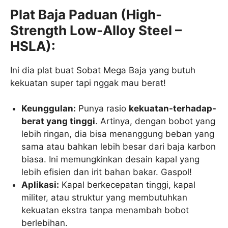
Plat Baja Paduan (High-
Strength Low-Alloy Steel –
HSLA):
Ini dia plat buat Sobat Mega Baja yang butuh
kekuatan super tapi nggak mau berat!
Keunggulan:
Punya rasio
kekuatan-terhadap-
berat yang tinggi
. Artinya, dengan bobot yang
lebih ringan, dia bisa menanggung beban yang
sama atau bahkan lebih besar dari baja karbon
biasa. Ini memungkinkan desain kapal yang
lebih efisien dan irit bahan bakar. Gaspol!
Aplikasi:
Kapal berkecepatan tinggi, kapal
militer, atau struktur yang membutuhkan
kekuatan ekstra tanpa menambah bobot
berlebihan.