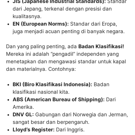
JIS (Japanese Industrial Standards):
Standar
dari Jepang, terkenal dengan presisi dan
kualitasnya.
EN (European Norms):
Standar dari Eropa,
juga menjadi acuan penting di banyak negara.
Dan yang paling penting, ada
Badan Klasifikasi!
Mereka ini adalah “pengadil” independen yang
menetapkan dan mengawasi standar untuk kapal
dan materialnya. Contohnya:
BKI (Biro Klasifikasi Indonesia):
Badan
klasifikasi nasional kita.
ABS (American Bureau of Shipping):
Dari
Amerika.
DNV GL:
Gabungan dari Norwegia dan Jerman,
sangat besar dan berpengaruh.
Lloyd’s Register:
Dari Inggris.