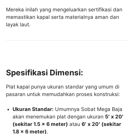
Mereka inilah yang mengeluarkan sertifikasi dan
memastikan kapal serta materialnya aman dan
layak laut.
Spesifikasi Dimensi:
Plat kapal punya ukuran standar yang umum di
pasaran untuk memudahkan proses konstruksi:
Ukuran Standar:
Umumnya Sobat Mega Baja
akan menemukan plat dengan ukuran
5′ x 20′
(sekitar 1.5 x 6 meter)
atau
6′ x 20′ (sekitar
1.8 x 6 meter)
.