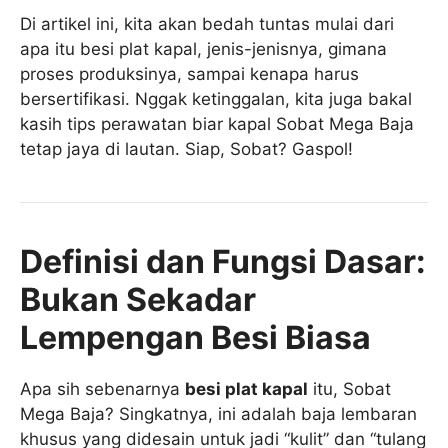
Di artikel ini, kita akan bedah tuntas mulai dari
apa itu besi plat kapal, jenis-jenisnya, gimana
proses produksinya, sampai kenapa harus
bersertifikasi. Nggak ketinggalan, kita juga bakal
kasih tips perawatan biar kapal Sobat Mega Baja
tetap jaya di lautan. Siap, Sobat? Gaspol!
Definisi dan Fungsi Dasar:
Bukan Sekadar
Lempengan Besi Biasa
Apa sih sebenarnya
besi plat kapal
itu, Sobat
Mega Baja? Singkatnya, ini adalah baja lembaran
khusus yang didesain untuk jadi “kulit” dan “tulang