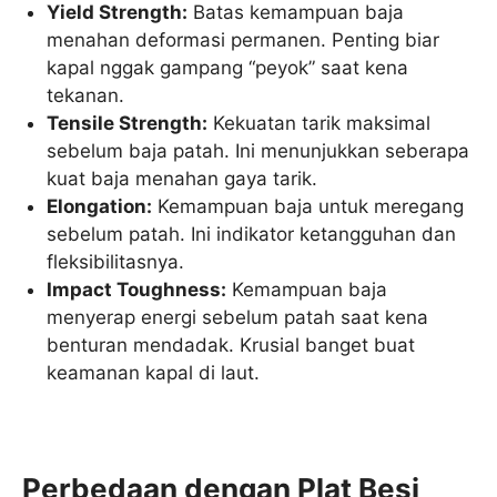
Yield Strength:
Batas kemampuan baja
menahan deformasi permanen. Penting biar
kapal nggak gampang “peyok” saat kena
tekanan.
Tensile Strength:
Kekuatan tarik maksimal
sebelum baja patah. Ini menunjukkan seberapa
kuat baja menahan gaya tarik.
Elongation:
Kemampuan baja untuk meregang
sebelum patah. Ini indikator ketangguhan dan
fleksibilitasnya.
Impact Toughness:
Kemampuan baja
menyerap energi sebelum patah saat kena
benturan mendadak. Krusial banget buat
keamanan kapal di laut.
Perbedaan dengan Plat Besi