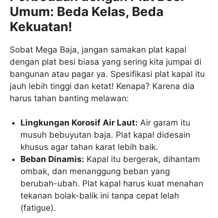
Umum: Beda Kelas, Beda
Kekuatan!
Sobat Mega Baja, jangan samakan plat kapal
dengan plat besi biasa yang sering kita jumpai di
bangunan atau pagar ya. Spesifikasi plat kapal itu
jauh lebih tinggi dan ketat! Kenapa? Karena dia
harus tahan banting melawan:
Lingkungan Korosif Air Laut:
Air garam itu
musuh bebuyutan baja. Plat kapal didesain
khusus agar tahan karat lebih baik.
Beban Dinamis:
Kapal itu bergerak, dihantam
ombak, dan menanggung beban yang
berubah-ubah. Plat kapal harus kuat menahan
tekanan bolak-balik ini tanpa cepat lelah
(fatigue).