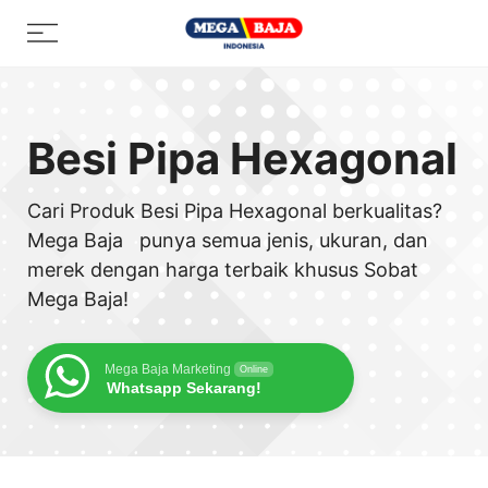
Skip
Menu
to
content
Besi Pipa Hexagonal
Cari Produk Besi Pipa Hexagonal berkualitas?
Mega Baja punya semua jenis, ukuran, dan
merek dengan harga terbaik khusus Sobat
Mega Baja!
Mega Baja Marketing
Online
Whatsapp Sekarang!